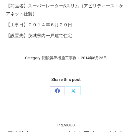
【商品名】スーパーレーターβスリム（アビリティース・ケ
アネット社製）
【工事日】２０１４年６月２０日
【設置先】茨城県内一戸建て住宅
Category:
階段昇降機施工事例
2014年6月25日
Share this post
Share
Share
on
on
Facebook
X
Post
PREVIOUS
navigation