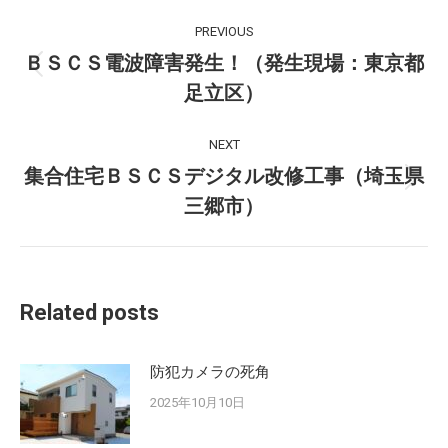
Post
PREVIOUS
navigation
ＢＳＣＳ電波障害発生！（発生現場：東京都
Previous
足立区）
post:
NEXT
集合住宅ＢＳＣＳデジタル改修工事（埼玉県
Next
三郷市）
post:
Related posts
防犯カメラの死角
2025年10月10日