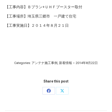
【工事内容】Ｂプラン+ＵＨＦブースター取付
【工事場所】埼玉県三郷市 一戸建て住宅
【工事実施日】２０１４年８月２１日
Categories:
アンテナ施工事例
,
新着情報
2014年8月22日
Share this post
Share
Share
on
on
Facebook
X