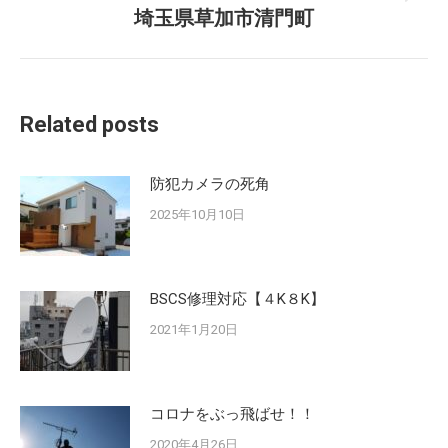
Next
埼玉県草加市清門町
post:
Related posts
防犯カメラの死角
2025年10月10日
BSCS修理対応【４K８K】
2021年1月20日
コロナをぶっ飛ばせ！！
2020年4月26日