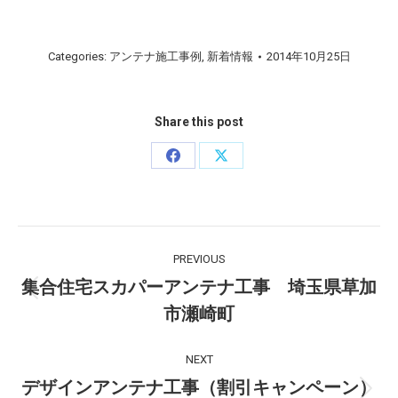
Categories:
アンテナ施工事例
,
新着情報
2014年10月25日
Share this post
Share
Share
on
on
Facebook
X
Post
PREVIOUS
navigation
集合住宅スカパーアンテナ工事 埼玉県草加
Previous
市瀬崎町
post:
NEXT
デザインアンテナ工事（割引キャンペーン）