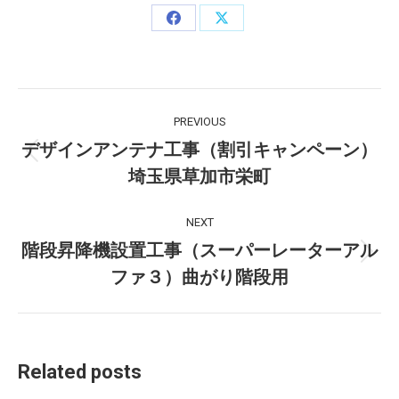
Share
Share
on
on
Facebook
X
Post
PREVIOUS
navigation
デザインアンテナ工事（割引キャンペーン）
Previous
埼玉県草加市栄町
post:
NEXT
階段昇降機設置工事（スーパーレーターアル
Next
ファ３）曲がり階段用
post:
Related posts