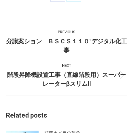
Share
Share
on
on
Facebook
X
Post
PREVIOUS
navigation
分譲案ション ＢＳＣＳ１１０°デジタル化工
Previous
事
post:
NEXT
階段昇降機設置工事（直線階段用）スーパー
Next
レーターβスリムⅡ
post:
Related posts