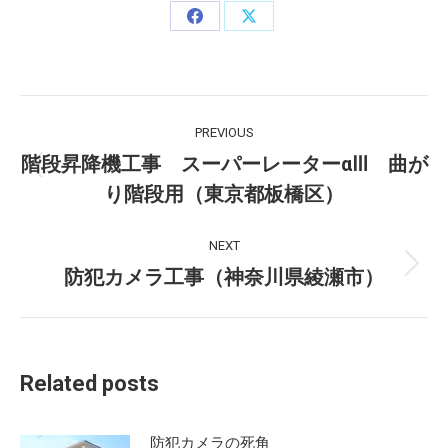
Share
Share
on
on
Facebook
X
Post
PREVIOUS
navigation
階段昇降機工事 スーパーレーターαⅢ 曲が
Previous
り階段用（東京都板橋区）
post:
NEXT
防犯カメラ工事（神奈川県綾瀬市）
Next
post:
Related posts
防犯カメラの死角