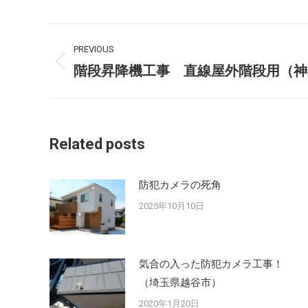
Post
PREVIOUS
navigation
階段昇降機工事 直線屋外階段用（神
Previous
post:
Related posts
防犯カメラの死角
2025年10月10日
気合の入った防犯カメラ工事！
（埼玉県越谷市）
2020年1月20日