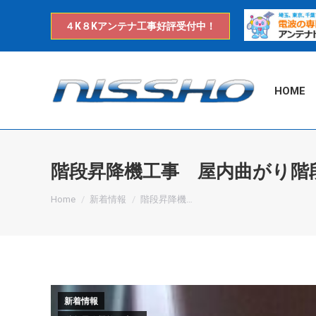
４K８Kアンテナ工事好評受付中！
HOME
階段昇降機工事 屋内曲がり階
You are here:
Home
新着情報
階段昇降機…
新着情報