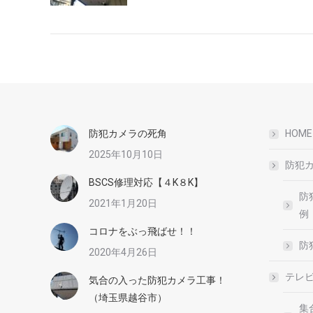
防犯カメラの死角
HOME
2025年10月10日
防犯
BSCS修理対応【４K８K】
防
2021年1月20日
例
コロナをぶっ飛ばせ！！
防
2020年4月26日
テレ
気合の入った防犯カメラ工事！
（埼玉県越谷市）
集