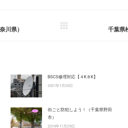
Facebook
X
奈川県）
千葉県
Next
post:
BSCS修理対応【４K８K】
2021年1月20日
街ごと防犯しよう！（千葉県野田
市）
2019年11月29日