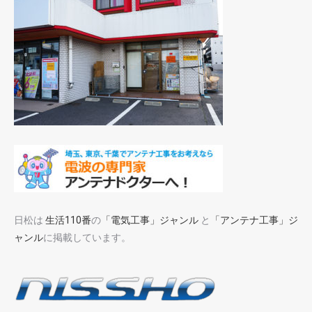
日松は
生活110番
の
「電気工事」ジャンル
と
「アンテナ工事」ジ
ャンル
に掲載しています。